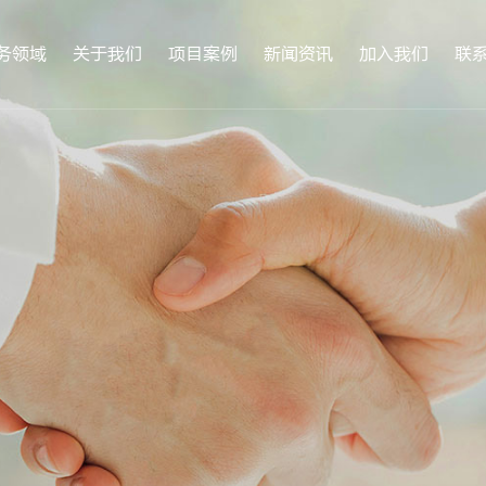
务领域
关于我们
项目案例
新闻资讯
加入我们
联
公司简介
企业文化
荣誉资质
服务支持
合作客户
科研机构
VR全景
医院
高校
公司新闻
行业动态
人才招聘
员工风采
联
合
生物安全实验室
病理科