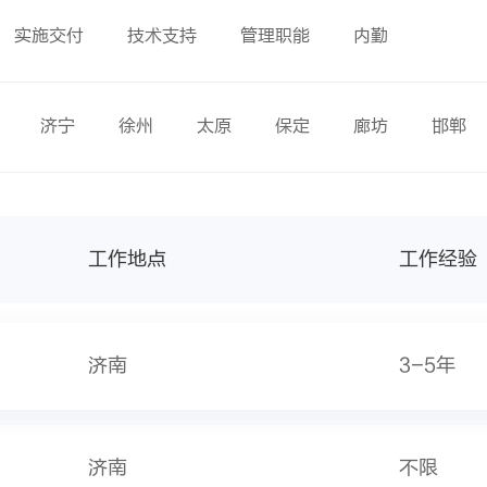
实施交付
技术支持
管理职能
内勤
济宁
徐州
太原
保定
廊坊
邯郸
工作地点
工作经验
济南
3-5年
济南
不限