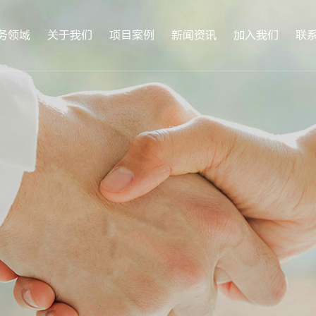
务领域
关于我们
项目案例
新闻资讯
加入我们
联
公司简介
企业文化
荣誉资质
服务支持
合作客户
科研机构
VR全景
医院
高校
公司新闻
行业动态
人才招聘
员工风采
联
合
生物安全实验室
病理科