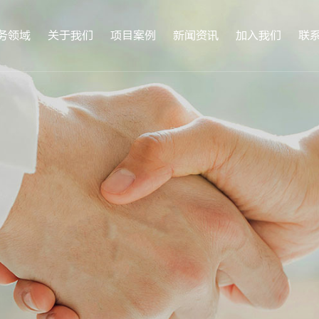
务领域
关于我们
项目案例
新闻资讯
加入我们
联
公司简介
企业文化
荣誉资质
服务支持
合作客户
科研机构
VR全景
医院
高校
公司新闻
行业动态
人才招聘
员工风采
联
合
生物安全实验室
病理科